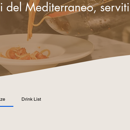
ci del Mediterraneo, servit
zze
Drink List