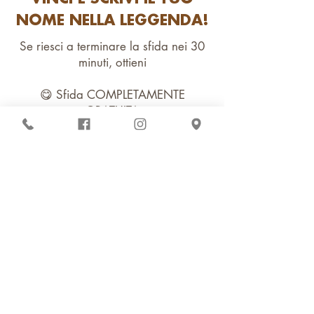
NOME NELLA LEGGENDA!
Se riesci a terminare la sfida nei 30
minuti, ottieni
😋 Sfida COMPLETAMENTE
GRATUITA
🤑 Un BUONO DA 50€ da utilizzare
per una cena da mercoledì a venerdì
🤩 Il tuo nome sulla nostra WALK OF
FAME, il muro della gloria per veri
eroi del cibo
MA SE PERDI…
Se non riesci a completare la sfida,
dovrai pagare il prezzo della tua
impresa fallita ottieni
Pizza: 29€