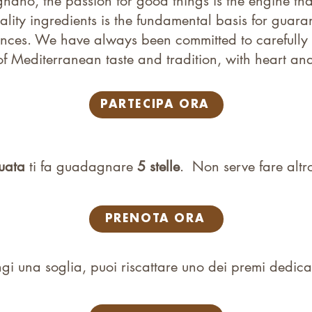
gnano, the passion for good things is the engine tha
ality ingredients is the fundamental basis for guar
ences. We have always been committed to carefully s
of Mediterranean taste and tradition, with heart and
PARTECIPA ORA
tuata
ti fa guadagnare
5 stelle
. Non serve fare altr
PRENOTA ORA
i una soglia, puoi riscattare uno dei premi dedicat