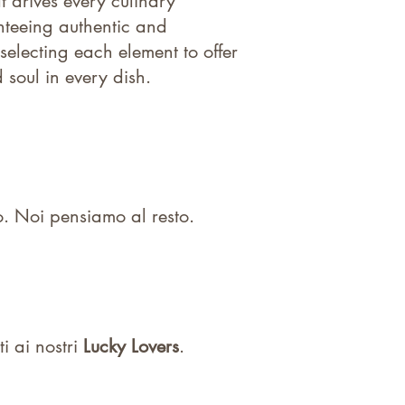
t drives every culinary
anteeing authentic and
electing each element to offer
 soul in every dish.
o. Noi pensiamo al resto.
i ai nostri
Lucky Lovers
.