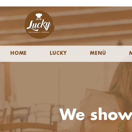
HOME
LUCKY
MENÙ
We show 