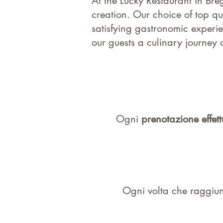
At the Lucky Restaurant in Bre
creation. Our choice of top qu
satisfying gastronomic experi
our guests a culinary journey 
Ogni
prenotazione effet
Ogni volta che raggiung